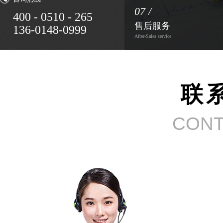
07 /
400 - 0510 - 265
售后服务
136-0148-0999
After-Sales service
联
CONT