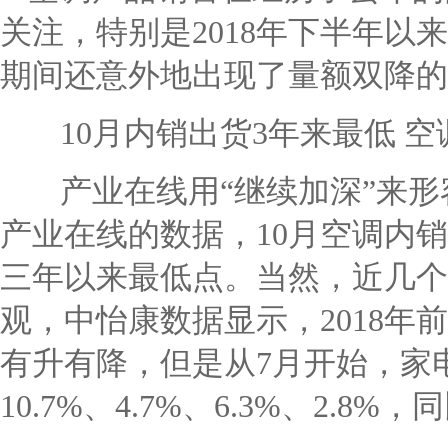
关注，特别是
2018
年下半年以来
期间还意外地出现了量额双降的
10
月内销出货
3
年来最低 
产业在线用“继续加深”来形
产业在线的数据，
10
月空调内销
三年以来最低点。当然，近几个
观，中怡康数据显示，
2018
年
有升有降，但是从
7
月开始，家
10.7%
、
4.7%
、
6.3%
、
2.8%
，同